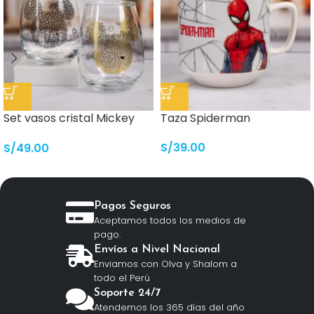
Set vasos cristal Mickey
Taza Spiderman
Mouse
S/
39.00
S/
49.00
Pagos Seguros
Aceptamos todos los medios de
pago.
Envíos a Nivel Nacional
Enviamos con Olva y Shalom a
todo el Perú
Soporte 24/7
Atendemos los 365 días del año