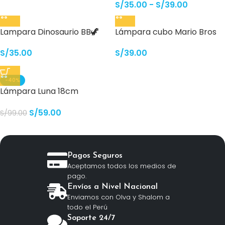
S/
35.00
-
S/
39.00
Lampara Dinosaurio BB🦖
Lámpara cubo Mario Bros
S/
35.00
S/
39.00
-40%
Lámpara Luna 18cm
inalámbrica
S/
59.00
S/
99.00
Pagos Seguros
Aceptamos todos los medios de
pago.
Envíos a Nivel Nacional
Enviamos con Olva y Shalom a
todo el Perú
Soporte 24/7