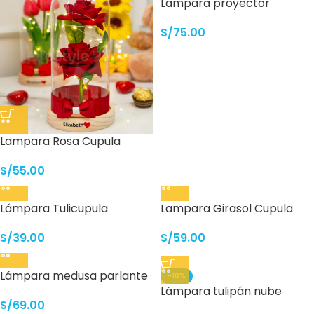
Lampara proyector
astronauta parlante
S/
75.00
bluetooth
Lampara Rosa Cupula
S/
55.00
Lámpara Tulicupula
Lampara Girasol Cupula
S/
39.00
S/
59.00
Lámpara medusa parlante
-10%
bluetooth
Lámpara tulipán nube
S/
69.00
conectada