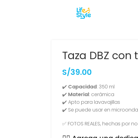
Taza DBZ con 
S/
39.00
✔️
Capacidad
: 350 ml
✔️
Material
: cerámica
✔️ Apto para lavavajillas
✔️ Se puede usar en microond
✅ FOTOS REALES, hechas por no