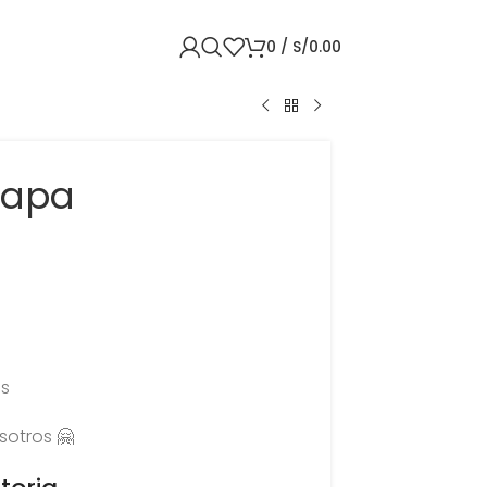
0
/
S/
0.00
tapa
as
sotros 🤗