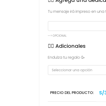
👉🏻 Agrega una dedica
Tu mensaje irá impreso en una t
--> OPCIONAL
👉🏻 Adicionales
Endulza tu regalo 🥳
S/
PRECIO DEL PRODUCTO: