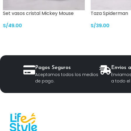
Set vasos cristal Mickey Mouse
Taza Spiderman
S/
49.00
S/
39.00
Pagos Seguros
Envíos 
Aceptamos todos los medios
Enviamos
de pago.
a todo el