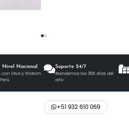
a Nivel Nacional
Soporte 24/7
 con Olva y Shalom
Atendemos los 365 días del
 Perú
año
+51 932 610 069