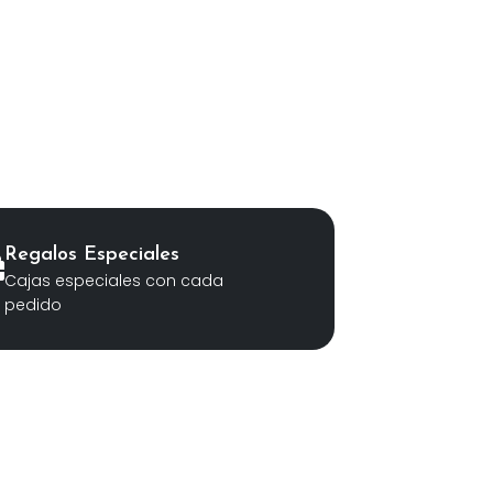
Taza Gato Luna
S/
49.00
Regalos Especiales
Cajas especiales con cada
pedido