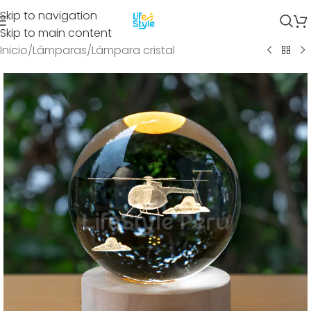
Skip to navigation
Skip to main content
Inicio
/
Lámparas
/
Lámpara cristal