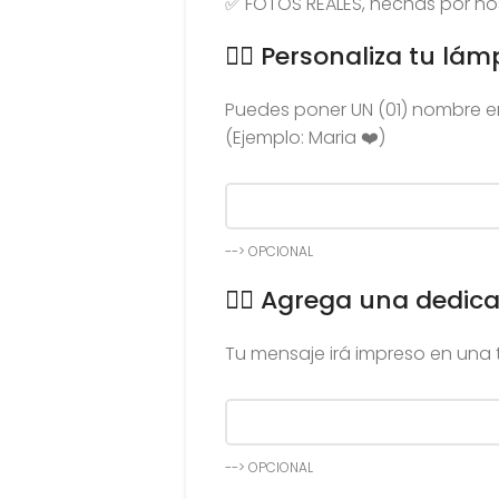
✅ FOTOS REALES, hechas por no
👉🏻 Personaliza tu lám
Puedes poner UN (01) nombre en
(Ejemplo: Maria ❤️)
--> OPCIONAL
👉🏻 Agrega una dedica
Tu mensaje irá impreso en una t
--> OPCIONAL