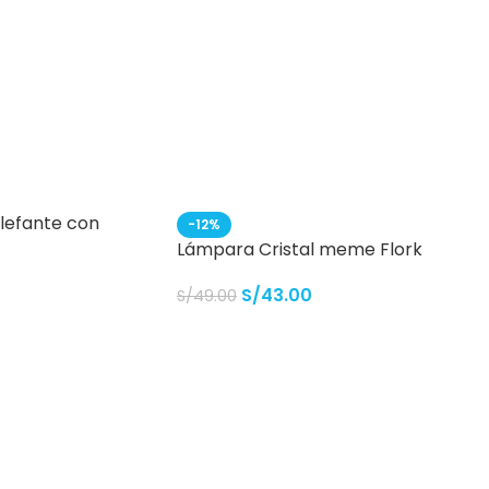
elefante con
-12%
Lámpara Cristal meme Flork
S/
43.00
S/
49.00