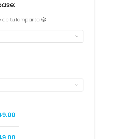
base:
 de tu lamparita 🤩
49.00
49.00