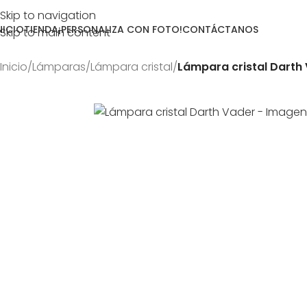
Skip to navigation
NICIO
TIENDA
¡PERSONALIZA CON FOTO!
CONTÁCTANOS
Skip to main content
Inicio
/
Lámparas
/
Lámpara cristal
/
Lámpara cristal Darth