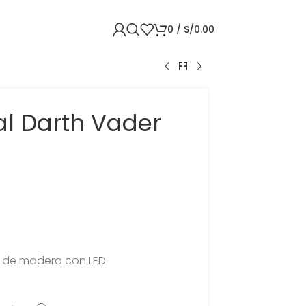
0
/
S/
0.00
al Darth Vader
e de madera con LED