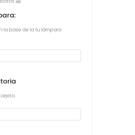
sotros 🤗
para:
 la base de la tu lámpara
toria
arjeta.