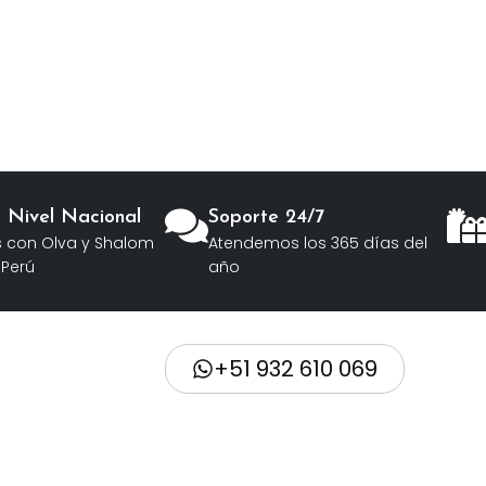
a Nivel Nacional
Soporte 24/7
 con Olva y Shalom
Atendemos los 365 días del
 Perú
año
+51 932 610 069