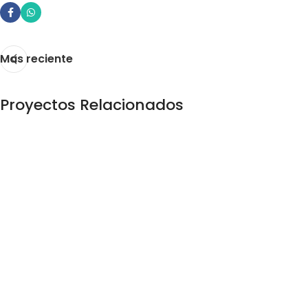
Mas reciente
Proyectos Relacionados
Imperdiet mauris a nontin
Accessories