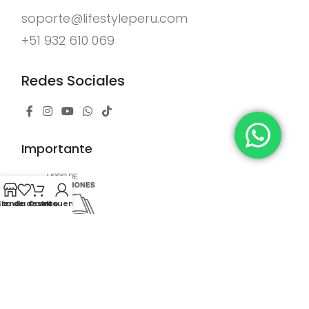
soporte@lifestyleperu.com
+51 932 610 069
Redes Sociales
Importante
sta de deseos
Tienda
Carrito
Mi cuenta
LifeStyle Perú © 2025